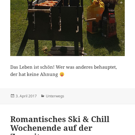
Das Leben ist schön! Wer was anderes behauptet,
der hat keine Ahnung
Veröffentlicht
Kategorien
3. April 2017
Unterwegs
am
Romantisches Ski & Chill
Wochenende auf der