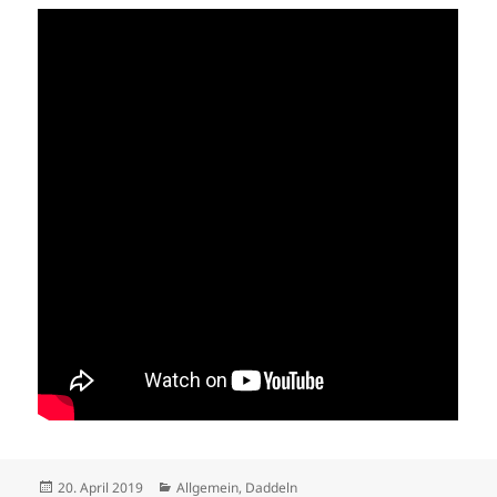
Veröffentlicht
Kategorien
20. April 2019
Allgemein
,
Daddeln