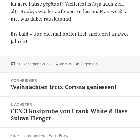
längere Pause gegönnt? Vielleicht ist’s ja auch Zeit,
alte Hobbys wieder aufleben zu lassen. Man weiß ja
nie, was dabei rauskommt!
Bis bald – und diesmal hoffentlich nicht erst in zwei
Jahren!
Veröffentlicht
Autor
Kategorien
21. Dezember 2022
admin
Allgemein
am
Beitragsnavigation
VORHERIGER
Weihnachten trotz Corona geniessen!
Vorheriger
Beitrag:
NÄCHSTER
CCN 3 Kostprobe von Frank White & Bass
Nächster
Sultan Hengzt
Beitrag:
Stolz präsentiert von WordPress