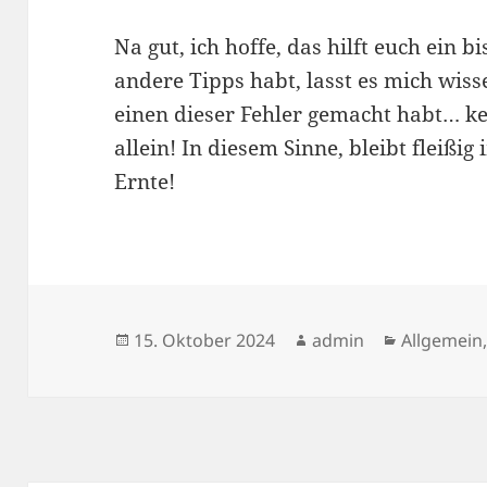
Na gut, ich hoffe, das hilft euch ein b
andere Tipps habt, lasst es mich wiss
einen dieser Fehler gemacht habt… kei
allein! In diesem Sinne, bleibt fleißi
Ernte!
Veröffentlicht
Autor
Kategorie
15. Oktober 2024
admin
Allgemein
am