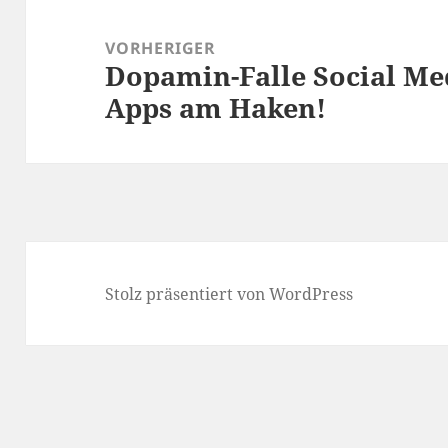
Beitragsnavigation
VORHERIGER
Dopamin-Falle Social Med
Vorheriger
Apps am Haken!
Beitrag:
Stolz präsentiert von WordPress