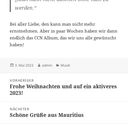
werden.“
Bei aller Liebe, den kann man nicht mehr
ernstnehmen. Aber in paar Wochen haben wir dann
endlich das CCN Album, das wir uns alle gewünscht
haben!
Veröffentlicht
Autor
Kategorien
3. Mai 2023
admin
Musik
am
Beitragsnavigation
VORHERIGER
Frohe Weihnachten und auf ein aktiveres
Vorheriger
2023!
Beitrag:
NÄCHSTER
Schöne Grüße aus Mauritius
Nächster
Beitrag: