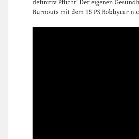
definitiv Pflicht! Der eigenen Gesund
Burnouts mit dem 15 PS Bobbycar nic