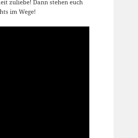
heit zuliebe! Dann stehen euch
hts im Wege!