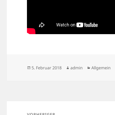
Veröffentlicht
Autor
Kategorien
5. Februar 2018
admin
Allgemein
am
Beitragsnavigation
VORHERIGER